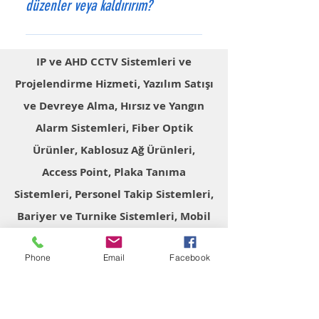
düzenler veya kaldırırım?
Kaydedin ve yayınlayın. İstediğiniz
düğmesine tıklayın Medya eklemek
her zaman SSS'larınızı
istediğiniz soruyu oluşturun veya
Başlığı, uygulamadaki Ayarlar
düzenleyebilir, sıralarını
mevcut sorular arasından seçin
sekmesinden düzenleyebilirsiniz.
değiştirebilir ve başka kategoriler
IP ve AHD CCTV Sistemleri ve
Cevabınızı düzenlerken video,
Başlığı göstermek istemiyorsanız
seçebilirsiniz.
Projelendirme Hizmeti, Yazılım Satışı
görüntü veya gif'in üzerine tıklayın
'Gösterilecek Bilgiler' altından başlığı
Kütüphanenizden medya ekleyin ve
ve Devreye Alma, Hırsız ve Yangın
devre dışı bırakın.
kaydedin
Alarm Sistemleri, Fiber Optik
Ürünler, Kablosuz Ağ Ürünleri,
Access Point, Plaka Tanıma
Sistemleri, Personel Takip Sistemleri,
Bariyer ve Turnike Sistemleri, Mobil
Araç Kameraları
Phone
Email
Facebook
İletişim
Halil Rıfat Paşa Mh. Perpa Ticaret